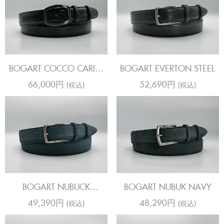
BOGART COCCO CARIBE
BOGART EVERTON STEEL
BLACK
66,000円
52,690円
(税込)
(税込)
BOGART NUBUCK
BOGART NUBUK NAVY
MIDNIGHT
49,390円
48,290円
(税込)
(税込)