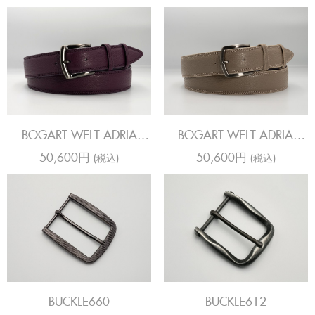
BOGART WELT ADRIA
BOGART WELT ADRIA
GRAPE
FOSSIL
50,600円
50,600円
(税込)
(税込)
BUCKLE660
BUCKLE612