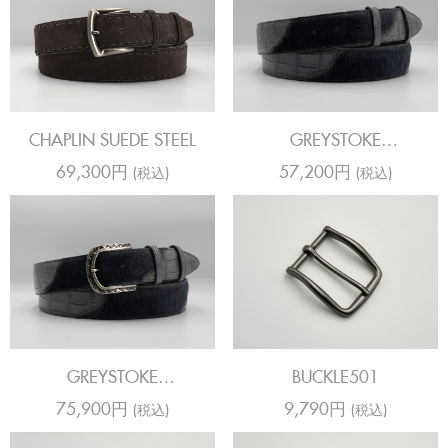
CHAPLIN SUEDE STEEL
GREYSTOKE
CODA/HORSY STEEL
69,300円
57,200円
(税込)
(税込)
GREYSTOKE
BUCKLE501
CODA/HORSY STEEL
75,900円
9,790円
(税込)
(税込)