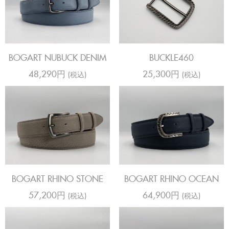
BOGART NUBUCK DENIM
BUCKLE460
48,290円
25,300円
(税込)
(税込)
BOGART RHINO STONE
BOGART RHINO OCEAN
57,200円
64,900円
(税込)
(税込)