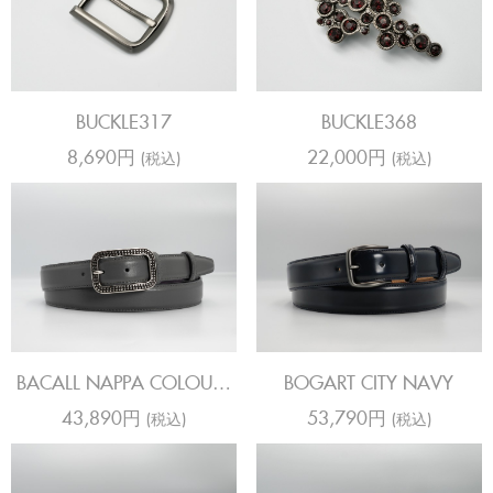
BUCKLE317
BUCKLE368
8,690円
22,000円
(税込)
(税込)
BACALL NAPPA COLOURS
BOGART CITY NAVY
SCHIST
43,890円
53,790円
(税込)
(税込)