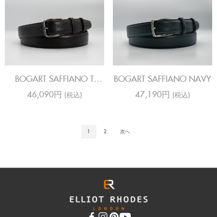
BOGART SAFFIANO T
BOGART SAFFIANO NAVY
MORO
46,090円
47,190円
(税込)
(税込)
1
2
次へ