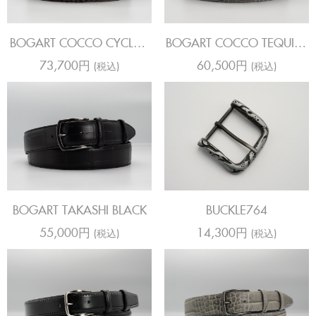
BOGART COCCO CYCLOS
BOGART COCCO TEQUILA
IRON
GRANTE
73,700円
60,500円
(税込)
(税込)
BOGART TAKASHI BLACK
BUCKLE764
55,000円
14,300円
(税込)
(税込)