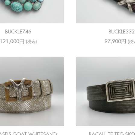
BUCKLE746
BUCKLE332
121,000円
97,900円
(税込)
(税
ASPIS GOAT WHITESAND
BACALL TE TEG SKO