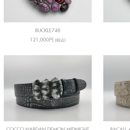
BUCKLE748
121,000円
(税込)
COCCO NABDAN DEMON MIDNIGHT
BACALL 