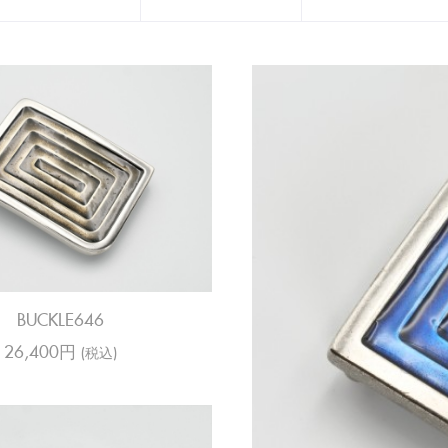
OK
OK
OK
ベーシック
コードバン イフェクト
クロコダイル
リザード
パイソン
オーストリッチ
スエード
ヌバック
ポニー
メッシュ
テキスタイル
ブラック
ブラウン
ネイビー
グレー
ベージュ
ホワイト
バーガンディ
レッド
ブルー
グリーン
イエロー
オレンジ
ピンク
シルバー
クロムシルバー
アンティークシ
ブラック
ガンメタル
ゴールド
クロムゴールド
アンティークゴ
ピンクゴールド
シャンパンゴー
ブロンズ
クリスタル
その他
BUCKLE646
26,400円
(税込)