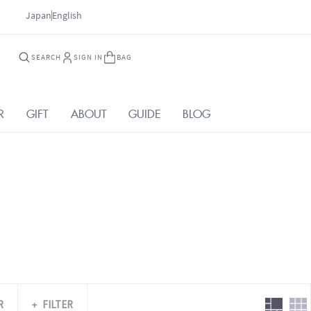
Japan
English
SEARCH
SIGN IN
BAG
R
GIFT
ABOUT
GUIDE
BLOG
R
FILTER