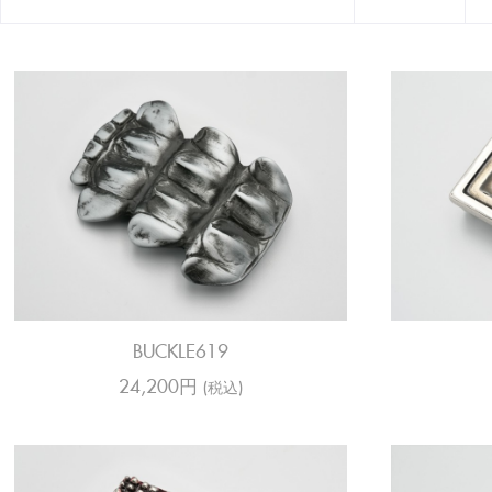
20MM
25MM
30MM
35MM
40MM
BUCKLE619
24,200円
(税込)