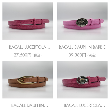
BACALL LUCERTOLA
BACALL DAUPHIN BARBIE
SAHARA HOT PINK
27,500円
39,380円
(税込)
(税込)
BACALL DAUPHIN
BACALL LUCERTOLA