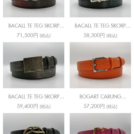
BACALL TE TEG SKORP
BACALL TE TEG SKORP
CRINSON
FORSET
71,500円
58,300円
(税込)
(税込)
BACALL TE TEG SKORP
BOGART CARUNG
STEEL
TANGERINE DREAM
59,400円
57,200円
(税込)
(税込)