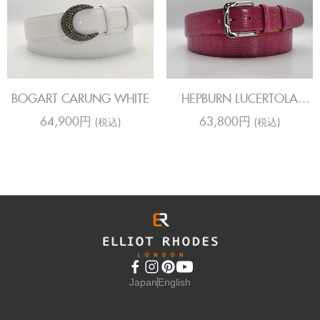
BOGART CARUNG WHITE
HEPBURN LUCERTOLA
SAHARA HOTPINK
64,900円
63,800円
(税込)
(税込)
Japan
English