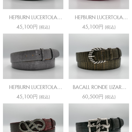
HEPBURN LUCERTOLA
HEPBURN LUCERTOLA
SAHARA DEEP CHOC
SAHARA HOTPINK
45,100円
45,100円
(税込)
(税込)
HEPBURN LUCERTOLA
BACALL RONDE LIZARD
SAHARA STEEL
BROWNS
45,100円
60,500円
(税込)
(税込)