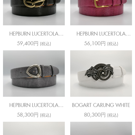
HEPBURN LUCERTOLA
HEPBURN LUCERTOLA
SAHARA DEEP CHOC
SAHARA HOTPINK
59,400円
56,100円
(税込)
(税込)
HEPBURN LUCERTOLA
BOGART CARUNG WHITE
SAHARA STEEL
58,300円
80,300円
(税込)
(税込)