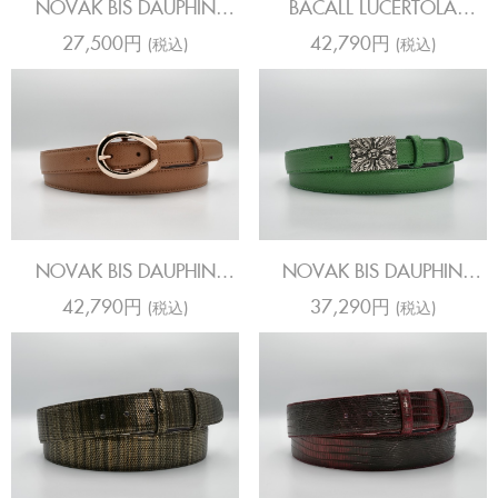
NOVAK BIS DAUPHIN
BACALL LUCERTOLA
EMERALD
SAHARA STEEL
27,500円
42,790円
(税込)
(税込)
NOVAK BIS DAUPHIN
NOVAK BIS DAUPHIN
CHESTNUT
EMERALD
42,790円
37,290円
(税込)
(税込)