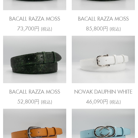
BACALL RAZZA MOSS
BACALL RAZZA MOSS
73,700円
85,800円
(税込)
(税込)
BACALL RAZZA MOSS
NOVAK DAUPHIN WHITE
52,800円
46,090円
(税込)
(税込)