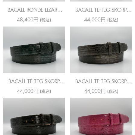
BACALL RONDE LIZARD
BACALL TE TEG SKORP
BROWNS
CRINSON
48,400円
44,000円
(税込)
(税込)
BACALL TE TEG SKORP
BACALL TE TEG SKORP
FORSET
STEEL
44,000円
44,000円
(税込)
(税込)