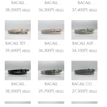
BACALL
BACALL
BACALL
COCCO
COCCO
COCCO
38,500円
36,300円
37,400円
(税込)
(税込)
(税込)
CYCLOS
CYCLOS
JENNY
ORANGE
PURPLE
TANGERINE
BACALL TEYUS
BACALL
BACALL ASPIS
MALI ROCCIA
COCCO
GOAT SKY
39,600円
36,300円
34,100円
(税込)
(税込)
(税込)
CYCLOS
PEBBLE
BACALL
BACALL
BACALL CODA
CACHEMIRE
CARUNG SPL
FARKHAN
38,500円
29,700円
27,500円
(税込)
(税込)
(税込)
BLACK
UNICORN
STEEL