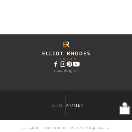
BACALL
BACALL
BACALL
DAUPHIN
DAUPHIN
DAUPHIN
33,000円
33,000円
33,000円
(税込)
(税込)
(税込)
BARBIE
CHESTNUT
EMERALD
SHOW MORE
Japan
English
BACALL
LUCERTOLA
27,500円
(税込)
SAHARA HOT
PINK
MEN
WOMEN
Copyright (C) ELLIOT RHODES LONDON All Rights Reserved