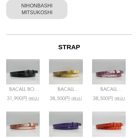
NIHONBASHI
MITSUKOSHI
STRAP
BACALL BOX
BACALL
BACALL
NAVY
COCCO
COCCO
31,900円
38,500円
38,500円
(税込)
(税込)
(税込)
CYCLOS
CYCLOS PINK
YELLOW