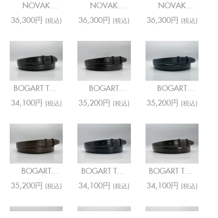
NOVAK
NOVAK
NOVAK
DAUPHIN TAN
DAUPHIN PINK
DAUPHIN AN
36,300円
36,300円
36,300円
(税込)
(税込)
(税込)
ANIS
BOGART TOP
BOGART
BOGART
NAPA BLACK
SAFFIANO
SAFFIANO
34,100円
35,200円
35,200円
(税込)
(税込)
(税込)
BLACK
NAVY
BOGART
BOGART TOP
BOGART TOP
SAFFIANO T
NAPA NAVY
NAPA T MORO
35,200円
34,100円
34,100円
(税込)
(税込)
(税込)
MORO