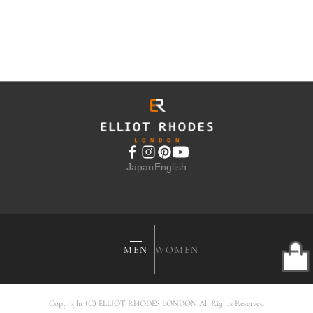
BACALL
BACALL ASPIS
BACALL ASPIS
COCCO
BARTE FORSET
BARTE
38,500円
31,900円
31,900円
(税込)
(税込)
(税込)
CYCLOS DARK
ORANGE
CHOC
SHOW MORE
Japan
English
BACALL
NAPPA
35,200円
(税込)
COLOURS
SCHIST
MEN
WOMEN
Copyright (C) ELLIOT RHODES LONDON All Rights Reserved