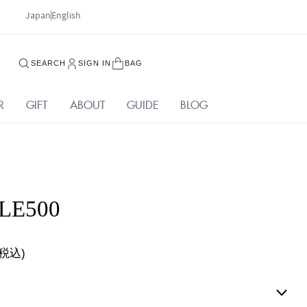
Japan
English
SEARCH
SIGN IN
BAG
R
GIFT
ABOUT
GUIDE
BLOG
LE500
税込)