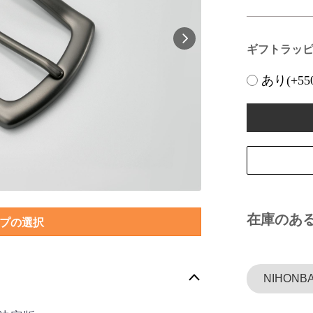
ギフトラッ
あり(+55
在庫のあ
プの選択
NIHONBA