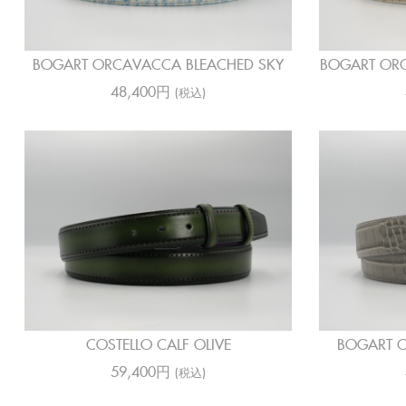
BOGART ORCAVACCA BLEACHED SKY
BOGART ORC
48,400円
(税込)
COSTELLO CALF OLIVE
BOGART C
59,400円
(税込)