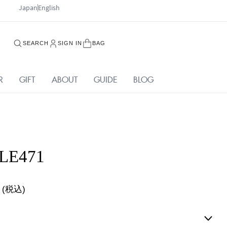
Japan
English
SEARCH
SIGN IN
BAG
R
GIFT
ABOUT
GUIDE
BLOG
LE471
(税込)