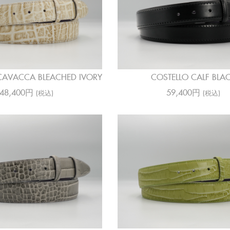
AVACCA BLEACHED IVORY
COSTELLO CALF BLA
48,400円
59,400円
(税込)
(税込)