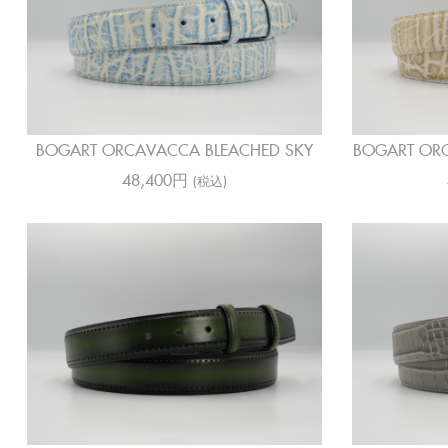
BOGART ORCAVACCA BLEACHED SKY
BOGART ORC
48,400円
(税込)