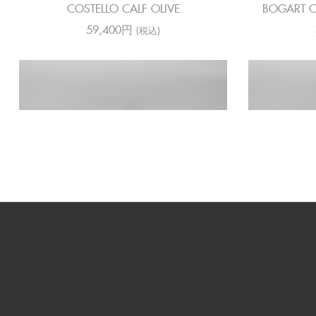
COSTELLO CALF OLIVE
BOGART C
59,400円
(税込)
BOGART NUBUCK CHEVRON MOLE
BOGART 
42,900円
(税込)