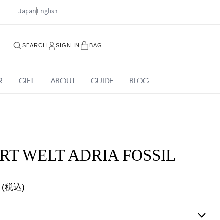
Japan
English
SEARCH
SIGN IN
BAG
R
GIFT
ABOUT
GUIDE
BLOG
T WELT ADRIA FOSSIL
(税込)