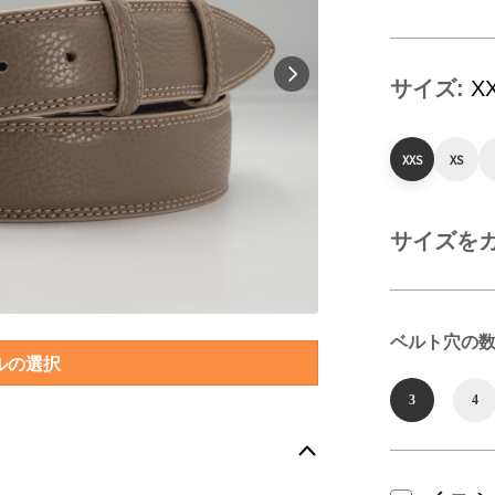
サイズ:
X
XXS
XS
サイズを
ベルト穴の数
ルの選択
3
4