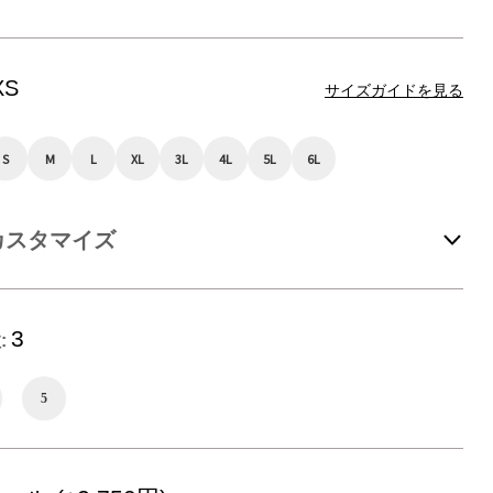
XS
サイズガイドを見る
S
M
L
XL
3L
4L
5L
6L
カスタマイズ
3
:
5