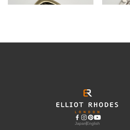
BUCKLE667
17,600円
(税込)
Japan
English