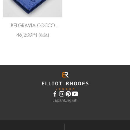
BELGRAVIA COCCO
JENNY ELECTRIC BLUE
46,200円
(税込)
CARD HOLDER
Japan
English