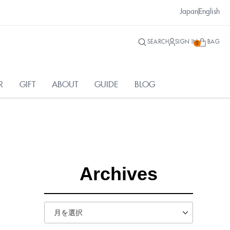
Japan
English
SEARCH
SIGN IN
BAG
0
R
GIFT
ABOUT
GUIDE
BLOG
Archives