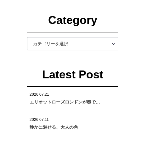
Category
Latest Post
2026.07.21
エリオットローズロンドンが奏でる
「プンターレベルト25mm」
2026.07.11
静かに魅せる、大人の色