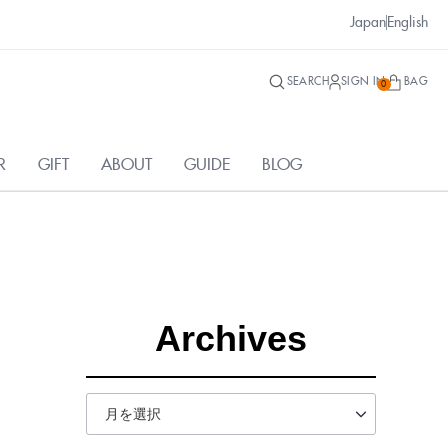
Japan
English
SEARCH
SIGN IN
BAG
0
R
GIFT
ABOUT
GUIDE
BLOG
Archives