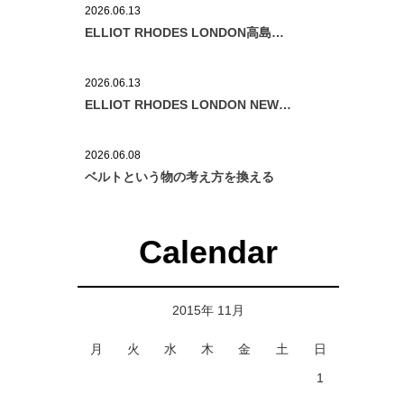
2026.06.13
ELLIOT RHODES LONDON高島屋
横浜店OPEN告知
2026.06.13
ELLIOT RHODES LONDON NEW
CONCEPT SHOP OPEN!
2026.06.08
ベルトという物の考え方を換える
Calendar
2015年 11月
月
火
水
木
金
土
日
1