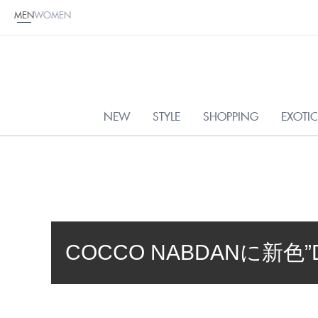
MEN
WOMEN
NEW
STYLE
SHOPPING
EXOTI
COCCO NABDANに新色”D