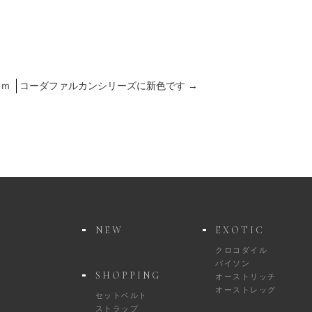
ｍｍ
コーダファルカンシリーズに新色です
→
NEW
EXOTIC
クロコダイル
パイソン
SHOPPING
オーストリッチ
オーストレッグ
セットベルト
ストラップ