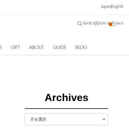
Japan
English
SEARCH
SIGN IN
BAG
0
R
GIFT
ABOUT
GUIDE
BLOG
Archives