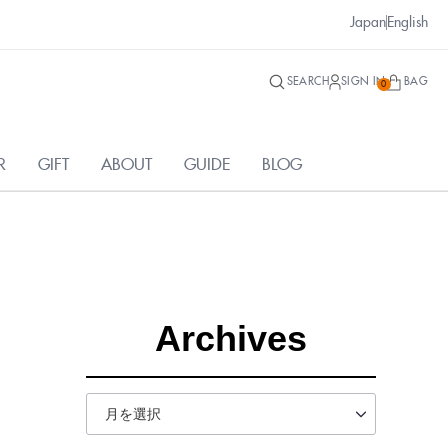
Japan
English
SEARCH
SIGN IN
BAG
0
R
GIFT
ABOUT
GUIDE
BLOG
Archives